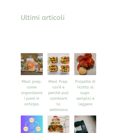
Ultimi articoli
Meal prep:
Meal Prep:
Polpette di
come
cos’è e
ricotta al
organizzare
perché può
sugo:
i pasti in
cambiarti
semplici e
anticipo
la
leggere
settimana