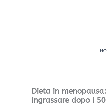
Vai
al
contenuto
HO
Dieta in menopausa:
ingrassare dopo i 50