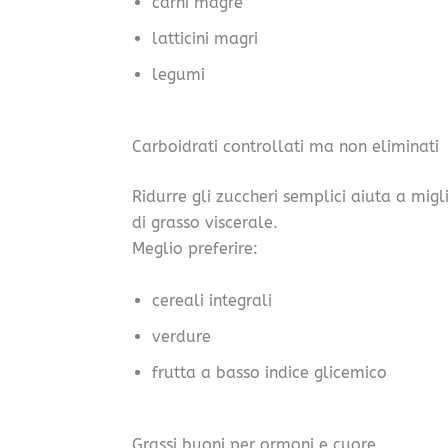
carni magre
latticini magri
legumi
Carboidrati controllati ma non eliminati
Ridurre gli zuccheri semplici aiuta a migl
di grasso viscerale.
Meglio preferire:
cereali integrali
verdure
frutta a basso indice glicemico
Grassi buoni per ormoni e cuore