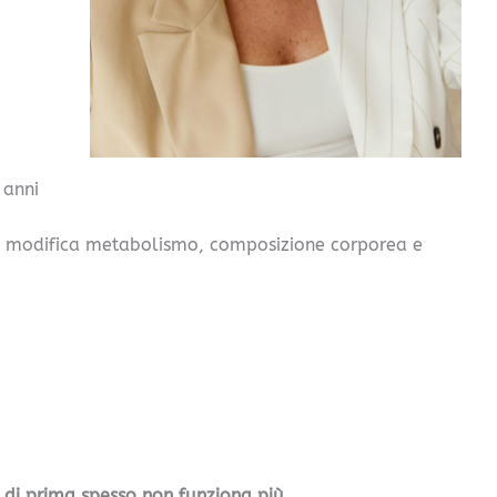
 anni
ni modifica metabolismo, composizione corporea e
a di prima spesso non funziona più
.