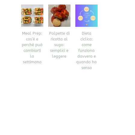
Meal Prep:
Polpette di
Dieta
cos’è e
ricotta al
ciclica:
perché può
sugo:
come
cambiarti
semplici e
funziona
la
leggere
davvero e
settimana
quando ha
senso