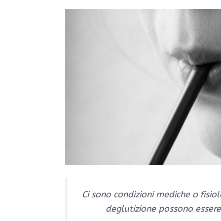
Ci sono condizioni mediche o fisio
deglutizione possono esser