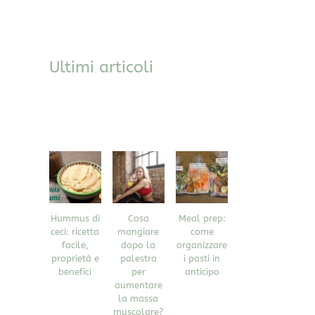
Ultimi articoli
Hummus di
Cosa
Meal prep:
ceci: ricetta
mangiare
come
facile,
dopo la
organizzare
proprietà e
palestra
i pasti in
benefici
per
anticipo
aumentare
la massa
muscolare?