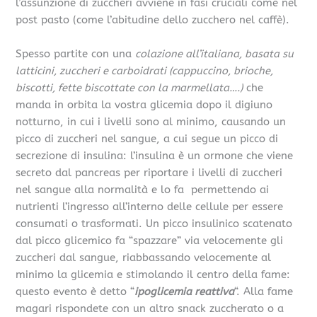
l’assunzione di zuccheri avviene in fasi cruciali come nel
post pasto (come l’abitudine dello zucchero nel caffè).
Spesso partite con una
colazione all’italiana, basata su
latticini, zuccheri e carboidrati (cappuccino, brioche,
biscotti, fette biscottate con la marmellata….)
che
manda in orbita la vostra glicemia dopo il digiuno
notturno, in cui i livelli sono al minimo, causando un
picco di zuccheri nel sangue, a cui segue un picco di
secrezione di insulina: l’insulina è un ormone che viene
secreto dal pancreas per riportare i livelli di zuccheri
nel sangue alla normalità e lo fa permettendo ai
nutrienti l’ingresso all’interno delle cellule per essere
consumati o trasformati. Un picco insulinico scatenato
dal picco glicemico fa “spazzare” via velocemente gli
zuccheri dal sangue, riabbassando velocemente al
minimo la glicemia e stimolando il centro della fame:
questo evento è detto “
ipoglicemia reattiva
“. Alla fame
magari rispondete con un altro snack zuccherato o a