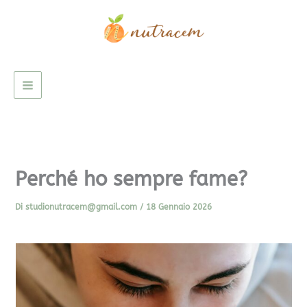
C
Vai
e
al
r
contenuto
c
a
Perché ho sempre fame?
Di
studionutracem@gmail.com
/
18 Gennaio 2026