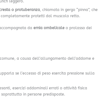
unch leggero.
cresta o protuberanza
, chiamata in gergo “pinna”, che
più completamente protetti dal muscolo retto.
re accompagnata da
ernia ombelicale
o prolasso dei
iù comune, a causa dell’allungamento dell’addome e
upparla se l’eccesso di peso esercita pressione sulla
santi, esercizi addominali errati o attività fisica
 soprattutto in persone predisposte.