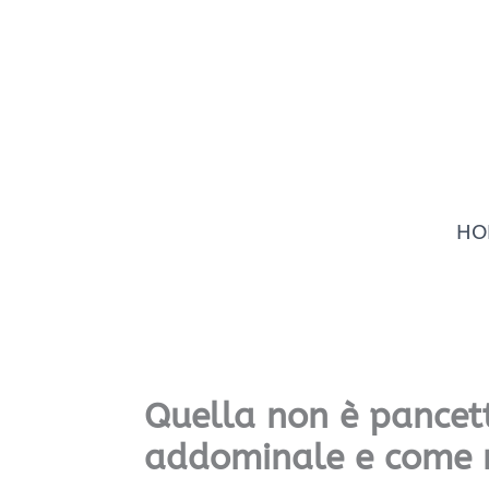
Vai
al
contenuto
HO
Quella non è pancett
addominale e come r