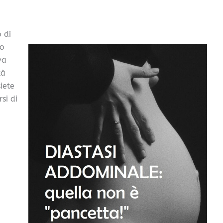
 di
so
va
tà
iete
si di