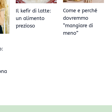
Come e perché
Il kefir di latte:
dovremmo
un alimento
“mangiare di
prezioso
meno”
o:
rona