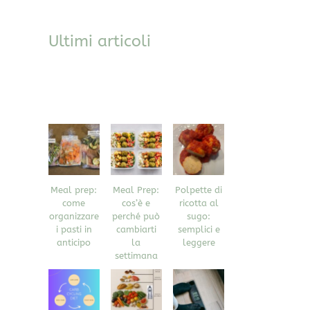
Ultimi articoli
Meal prep:
Meal Prep:
Polpette di
come
cos’è e
ricotta al
organizzare
perché può
sugo:
i pasti in
cambiarti
semplici e
anticipo
la
leggere
settimana