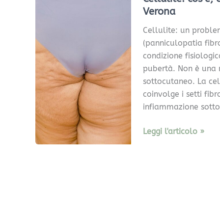
cosa
Verona
dice
Cellulite: un probl
la
(panniculopatia fibr
scienza
condizione fisiologi
e
pubertà. Non è una m
come
sottocutaneo. La cell
trattarla
coinvolge i setti fi
a
infiammazione sotto
Verona
Leggi l'articolo »