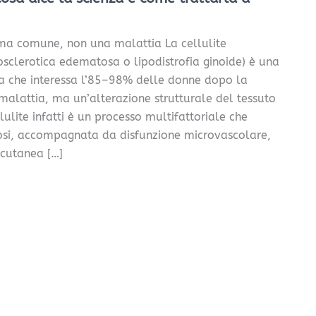
ema comune, non una malattia La cellulite
osclerotica edematosa o lipodistrofia ginoide) è una
ca che interessa l’85–98% delle donne dopo la
alattia, ma un’alterazione strutturale del tessuto
ulite infatti è un processo multifattoriale che
brosi, accompagnata da disfunzione microvascolare,
cutanea […]