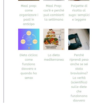
Meal prep:
Meal Prep:
Polpette di
come
cos’è e perché
ricotta al
organizzare i
può cambiarti
sugo: semplici
pasti in
la settimana
e leggere
anticipo
Dieta ciclica:
La dieta
Perché
come
mediterranea
riprendi peso
funziona
anche se sei
davvero e
stata
quando ha
bravissima?
senso
La verità
(scientifica)
sulle diete
che
funzionano
davvero