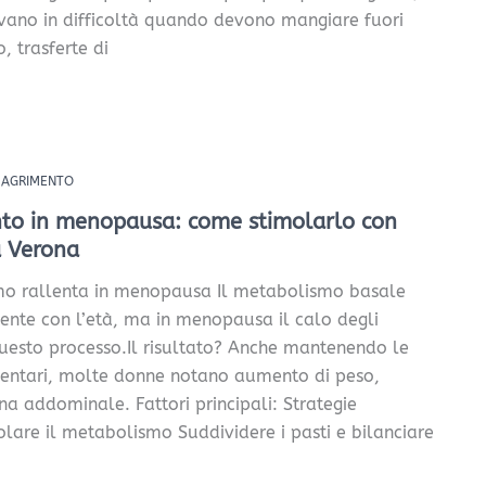
ovano in difficoltà quando devono mangiare fuori
o, trasferte di
IMAGRIMENTO
to in menopausa: come stimolarlo con
a Verona
mo rallenta in menopausa Il metabolismo basale
ente con l’età, ma in menopausa il calo degli
uesto processo.Il risultato? Anche mantenendo le
imentari, molte donne notano aumento di peso,
na addominale. Fattori principali: Strategie
molare il metabolismo Suddividere i pasti e bilanciare