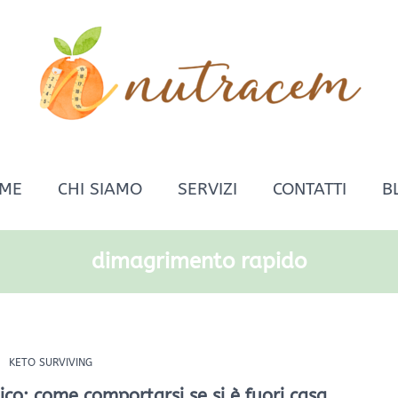
ME
CHI SIAMO
SERVIZI
CONTATTI
B
dimagrimento rapido
KETO SURVIVING
co: come comportarsi se si è fuori casa