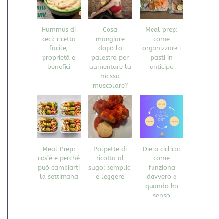
Hummus di
Cosa
Meal prep:
ceci: ricetta
mangiare
come
facile,
dopo la
organizzare i
proprietà e
palestra per
pasti in
benefici
aumentare la
anticipo
massa
muscolare?
Meal Prep:
Polpette di
Dieta ciclica:
cos’è e perché
ricotta al
come
può cambiarti
sugo: semplici
funziona
la settimana
e leggere
davvero e
quando ha
senso