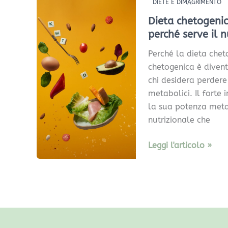
Dieta
DIETE E DIMAGRIMENTO
chetogenica
Dieta chetogenic
a
perché serve il n
Verona:
Perché la dieta cheto
quando
chetogenica è diventa
è
chi desidera perder
davvero
metabolici. Il forte 
indicata
la sua potenza meta
e
nutrizionale che
perché
serve
Leggi l'articolo »
il
nutrizionista