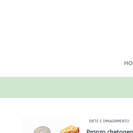
Vai
al
contenuto
HO
Pranzo
DIETE E DIMAGRIMENTO
chetogenico:
Pranzo chetogeni