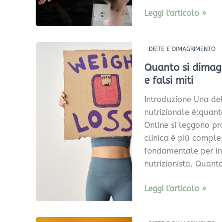
Verona
Leggi l'articolo »
Quanto
DIETE E DIMAGRIMENTO
si
Quanto si dimagr
dimagrisce
e falsi miti
con
Introduzione Una de
la
nutrizionale è:quant
dieta
Online si leggono pr
chetogenica?
clinica è più compless
Tempi
fondamentale per in
reali
nutrizionista. Quanto
e
falsi
Leggi l'articolo »
miti