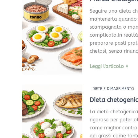
come
Seguire una dieta ch
comportarsi
mantenerla quando si
se
scampagnata o mang
si
complicato.In realtà
è
preparare pasti prat
fuori
chetosi, senza rinunc
casa
Leggi l'articolo »
Dieta
DIETE E DIMAGRIMENTO
chetogenica:
Dieta chetogenic
cosa
La dieta chetogenica
mangiare
rigorosa per poter ot
se
come miglior control
sono
dei grassi come fonte
fuori