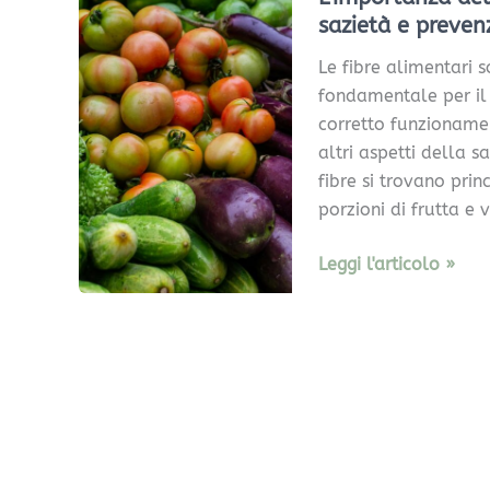
fibre
sazietà e preven
nella
Le fibre alimentari
dieta:
fondamentale per i
salute
corretto funzioname
intestinale,
altri aspetti della s
sazietà
fibre si trovano pri
e
porzioni di frutta e 
prevenzione
Leggi l'articolo »