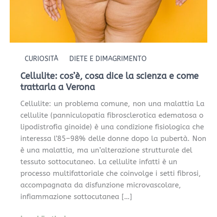
e
come
trattarla
a
Verona
CURIOSITÀ
DIETE E DIMAGRIMENTO
Cellulite: cos’è, cosa dice la scienza e come
trattarla a Verona
Cellulite: un problema comune, non una malattia La
cellulite (panniculopatia fibrosclerotica edematosa o
lipodistrofia ginoide) è una condizione fisiologica che
interessa l’85–98% delle donne dopo la pubertà. Non
è una malattia, ma un’alterazione strutturale del
tessuto sottocutaneo. La cellulite infatti è un
processo multifattoriale che coinvolge i setti fibrosi,
accompagnata da disfunzione microvascolare,
infiammazione sottocutanea […]