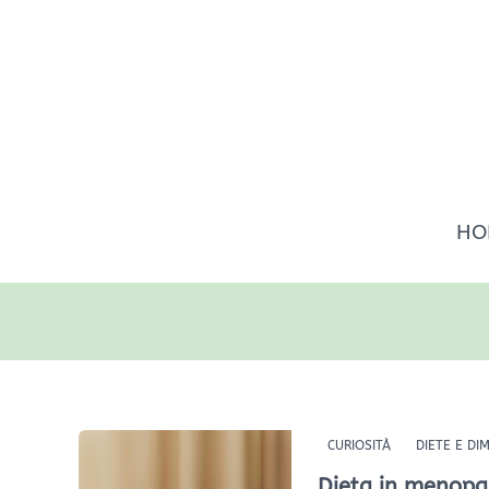
Vai
al
contenuto
HO
Dieta
CURIOSITÀ
DIETE E D
in
Dieta in menopa