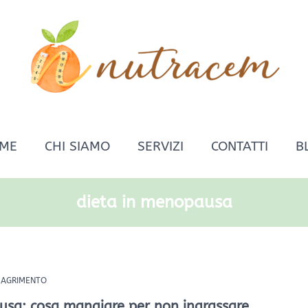
ME
CHI SIAMO
SERVIZI
CONTATTI
B
dieta in menopausa
IMAGRIMENTO
usa: cosa mangiare per non ingrassare