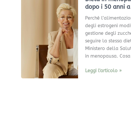
menopausa:
dopo i 50 anni a
cosa
Perché l’alimentazi
mangiare
degli estrogeni mod
per
gestione degli zucch
non
seguire la stessa die
ingrassare
Ministero della Salu
dopo
in menopausa. Cosa 
i
50
Leggi l'articolo »
anni
a
Verona