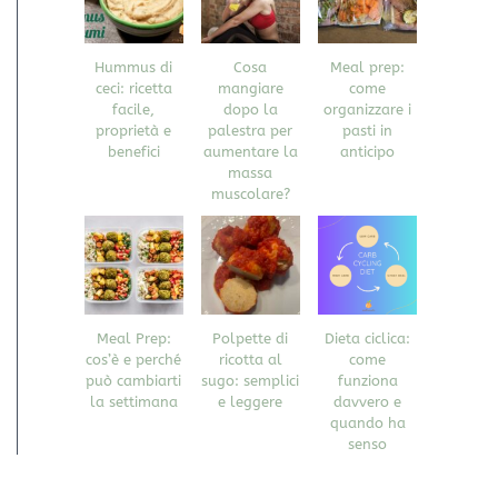
Hummus di
Cosa
Meal prep:
ceci: ricetta
mangiare
come
facile,
dopo la
organizzare i
proprietà e
palestra per
pasti in
benefici
aumentare la
anticipo
massa
muscolare?
Meal Prep:
Polpette di
Dieta ciclica:
cos’è e perché
ricotta al
come
può cambiarti
sugo: semplici
funziona
la settimana
e leggere
davvero e
quando ha
senso