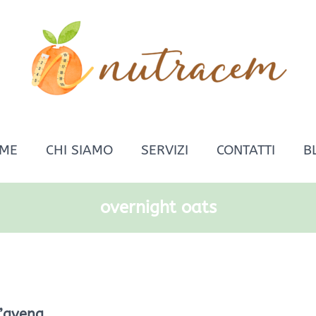
ME
CHI SIAMO
SERVIZI
CONTATTI
B
overnight oats
l’avena