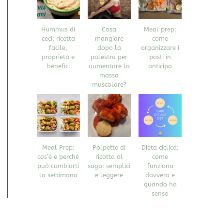
Hummus di
Cosa
Meal prep:
ceci: ricetta
mangiare
come
facile,
dopo la
organizzare i
proprietà e
palestra per
pasti in
benefici
aumentare la
anticipo
massa
muscolare?
Meal Prep:
Polpette di
Dieta ciclica:
cos’è e perché
ricotta al
come
può cambiarti
sugo: semplici
funziona
la settimana
e leggere
davvero e
quando ha
senso