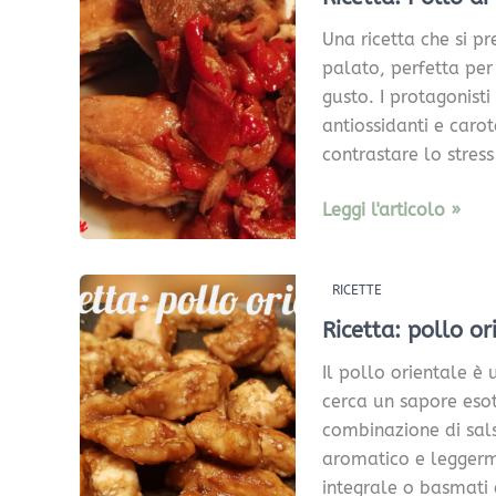
ai
Una ricetta che si pr
peperoni
palato, perfetta pe
in
gusto. I protagonisti
slow
antiossidanti e carot
cooker
contrastare lo stress 
Leggi l'articolo »
Ricetta:
RICETTE
pollo
Ricetta: pollo or
orientale
Il pollo orientale è 
cerca un sapore esot
combinazione di sals
aromatico e leggerm
integrale o basmati 