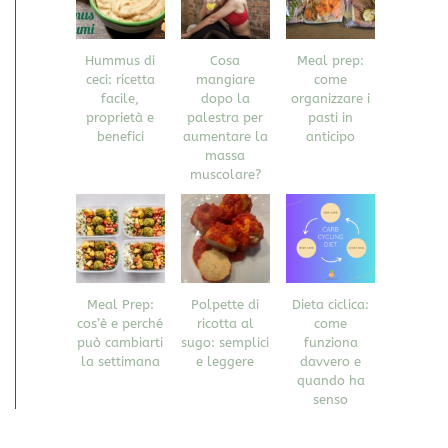
Hummus di
Cosa
Meal prep:
ceci: ricetta
mangiare
come
facile,
dopo la
organizzare i
proprietà e
palestra per
pasti in
benefici
aumentare la
anticipo
massa
muscolare?
Meal Prep:
Polpette di
Dieta ciclica:
cos’è e perché
ricotta al
come
può cambiarti
sugo: semplici
funziona
la settimana
e leggere
davvero e
quando ha
senso