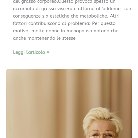
del grasso corporeo.Questo provoca spesso un
accumulo di grasso viscerale attorno all’addome, con
conseguenze sia estetiche che metaboliche. Altri
fattori contribuiscono al problema: Per questo
motivo, molte donne in menopausa notano che
anche mantenendo le stesse
Leggi l'articolo »
Dieta
in
menopausa:
cosa
mangiare
per
non
ingrassare
dopo