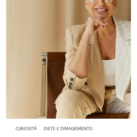
i
50
anni
a
Verona
CURIOSITÀ
DIETE E DIMAGRIMENTO