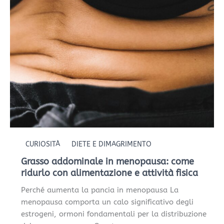
addominale
in
menopausa:
come
ridurlo
con
alimentazione
e
attività
fisica
CURIOSITÀ
DIETE E DIMAGRIMENTO
Grasso addominale in menopausa: come
ridurlo con alimentazione e attività fisica
Perché aumenta la pancia in menopausa La
menopausa comporta un calo significativo degli
estrogeni, ormoni fondamentali per la distribuzione